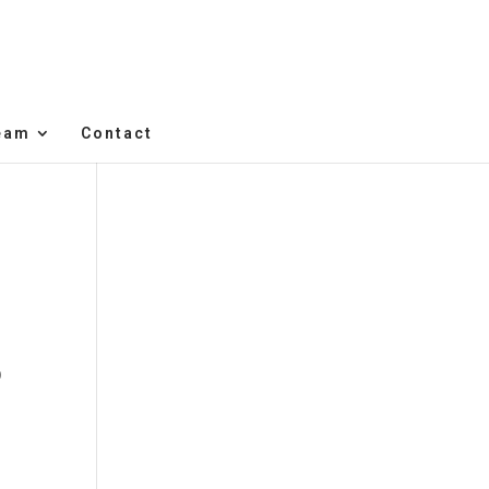
eam
Contact
p